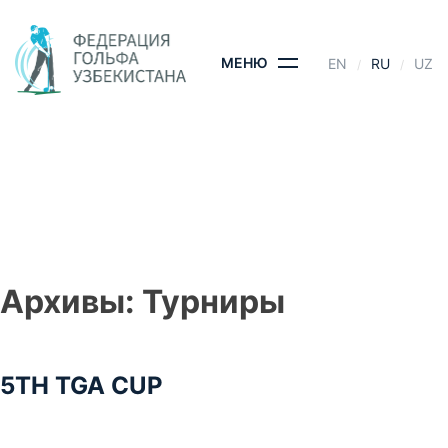
Skip
to
content
МЕНЮ
EN
RU
UZ
5TH TGA CUP
ГЛАВНАЯ
- 5TH TGA CUP
Архивы:
Турниры
5TH TGA CUP