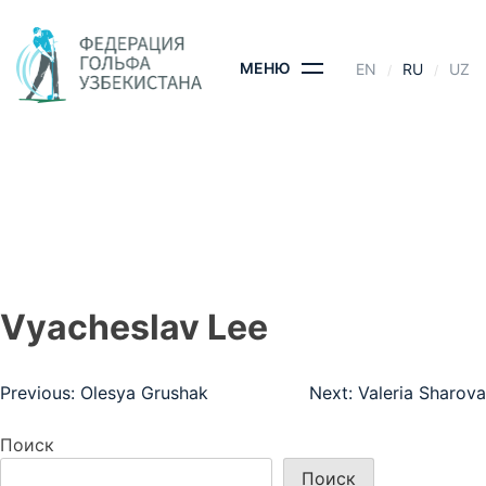
Skip
to
content
МЕНЮ
EN
RU
UZ
VYACHESLAV LEE
ГЛАВНАЯ
- VYACHESLAV LEE
Vyacheslav Lee
Навигация
Previous:
Olesya Grushak
Next:
Valeria Sharova
по
Поиск
записям
Поиск