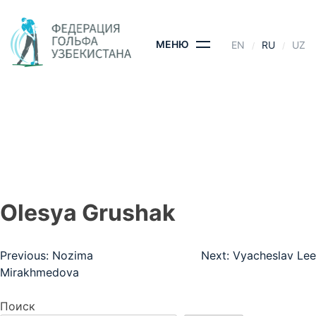
Skip
to
content
МЕНЮ
EN
RU
UZ
OLESYA GRUSHAK
ГЛАВНАЯ
- OLESYA GRUSHAK
Olesya Grushak
Навигация
Previous:
Nozima
Next:
Vyacheslav Lee
Mirakhmedova
по
записям
Поиск