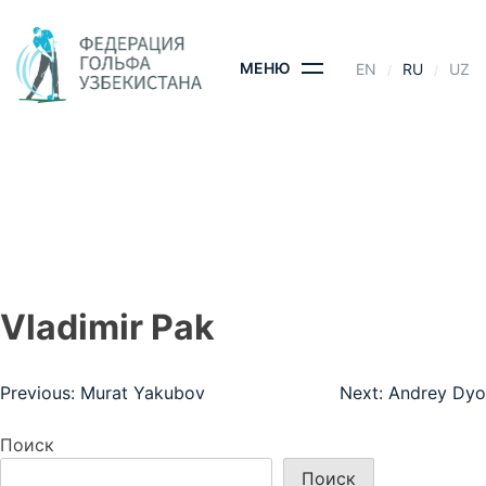
Skip
to
content
МЕНЮ
EN
RU
UZ
VLADIMIR PAK
ГЛАВНАЯ
- VLADIMIR PAK
Vladimir Pak
Навигация
Previous:
Murat Yakubov
Next:
Andrey Dyo
по
Поиск
записям
Поиск