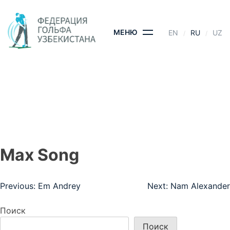
Skip
to
content
МЕНЮ
EN
RU
UZ
MAX SONG
ГЛАВНАЯ
- MAX SONG
Max Song
Навигация
Previous:
Em Andrey
Next:
Nam Alexander
по
Поиск
записям
Поиск