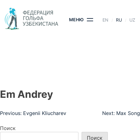
Skip
to
content
МЕНЮ
EN
RU
UZ
EM ANDREY
ГЛАВНАЯ
- EM ANDREY
Em Andrey
Навигация
Previous:
Evgenii Kliucharev
Next:
Max Song
по
Поиск
записям
Поиск