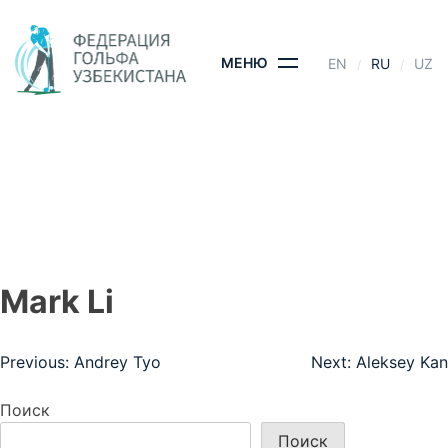
Skip
to
content
МЕНЮ
EN
RU
UZ
MARK LI
ГЛАВНАЯ
- MARK LI
Mark Li
Навигация
Previous:
Andrey Tyo
Next:
Aleksey Kan
по
Поиск
записям
Поиск