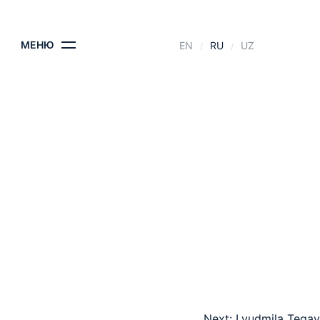
КОНТАКТЫ
МЕНЮ
EN
RU
UZ
Next:
Lyudmila Tegay