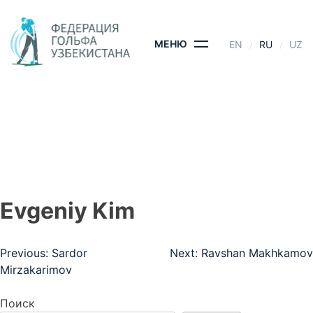
Skip
to
content
МЕНЮ
EN
RU
UZ
EVGENIY KIM
ГЛАВНАЯ
- EVGENIY KIM
Evgeniy Kim
Навигация
Previous:
Sardor
Next:
Ravshan Makhkamov
Mirzakarimov
по
записям
Поиск