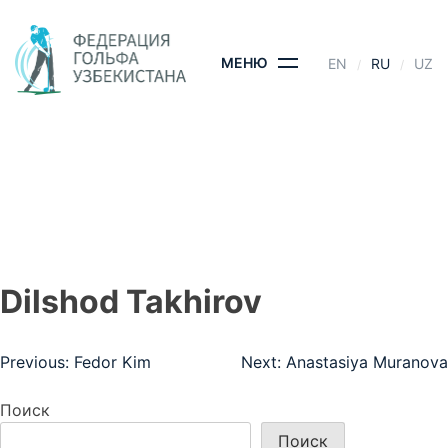
Skip
to
content
МЕНЮ
EN
RU
UZ
DILSHOD TAKHIROV
ГЛАВНАЯ
- DILSHOD TAKHIROV
Dilshod Takhirov
Навигация
Previous:
Fedor Kim
Next:
Anastasiya Muranova
по
Поиск
записям
Поиск