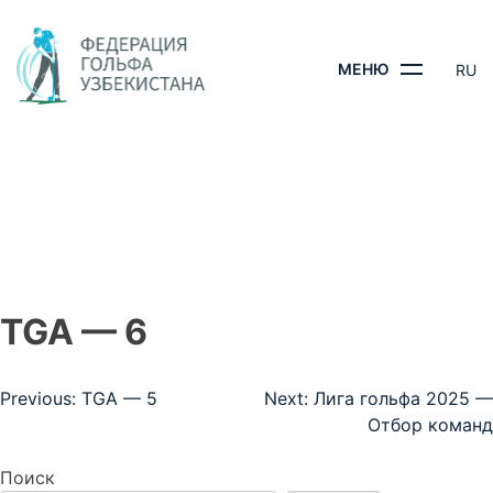
Skip
to
content
МЕНЮ
RU
TGA — 6
ГЛАВНАЯ
- TGA — 6
TGA — 6
Навигация
Previous:
TGA — 5
Next:
Лига гольфа 2025 —
Отбор команд
по
записям
Поиск