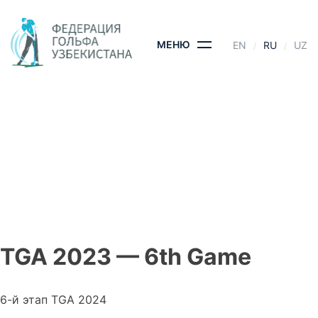
Skip
to
content
МЕНЮ
EN
RU
UZ
TGA 2023 — 6TH
GAME
ГЛАВНАЯ
- TGA 2023 — 6TH GAME
TGA 2023 — 6th Game
6-й этап TGA 2024