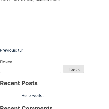
Навигация
Previous:
tur
по
Поиск
записям
Поиск
Recent Posts
Hello world!
Recent Comments