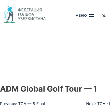
Skip
to
content
МЕНЮ
RU
ADM GLOBAL GOLF
TOUR — 1
ГЛАВНАЯ
- ADM GLOBAL GOLF TOUR — 1
ADM Global Golf Tour — 1
Навигация
Previous:
TGA — 8 Final
Next:
TGA -1