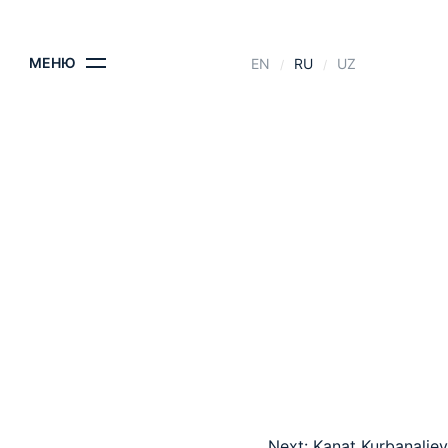
КОНТАКТЫ
МЕНЮ
EN
RU
UZ
Next:
Kanat Kurbanaliev