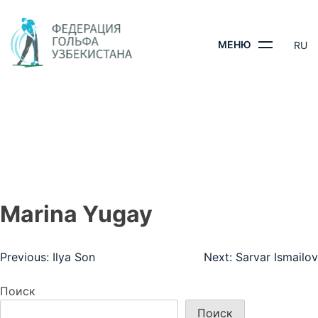
Skip
to
content
МЕНЮ
RU
MARINA YUGAY
ГЛАВНАЯ
- MARINA YUGAY
Marina Yugay
Навигация
Previous:
Ilya Son
Next:
Sarvar Ismailov
по
Поиск
записям
Поиск