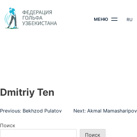
Skip
to
content
МЕНЮ
RU
DMITRIY TEN
ГЛАВНАЯ
- DMITRIY TEN
Dmitriy Ten
Навигация
Previous:
Bekhzod Pulatov
Next:
Akmal Mamasharipov
по
Поиск
записям
Поиск