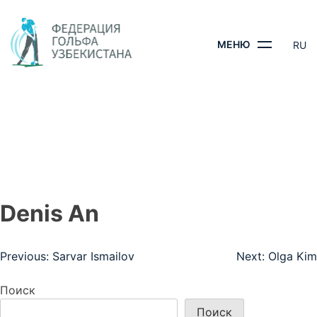
Skip
to
content
МЕНЮ
RU
DENIS AN
ГЛАВНАЯ
- DENIS AN
Denis An
Навигация
Previous:
Sarvar Ismailov
Next:
Olga Kim
по
Поиск
записям
Поиск