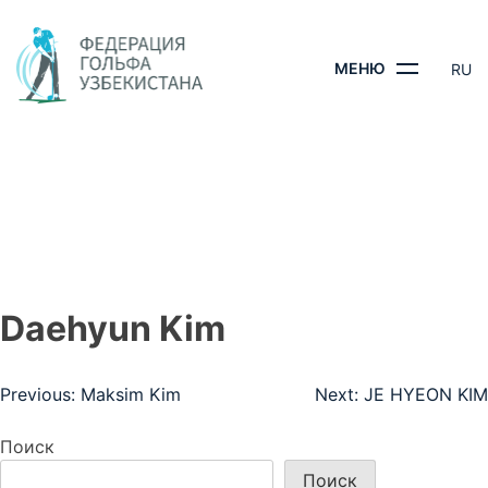
Skip
to
content
МЕНЮ
RU
DAEHYUN KIM
ГЛАВНАЯ
- DAEHYUN KIM
Daehyun Kim
Навигация
Previous:
Maksim Kim
Next:
JE HYEON KIM
по
Поиск
записям
Поиск