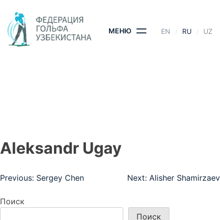
Skip
to
content
МЕНЮ
EN
RU
UZ
ALEKSANDR UGAY
ГЛАВНАЯ
- ALEKSANDR UGAY
Aleksandr Ugay
Навигация
Previous:
Sergey Chen
Next:
Alisher Shamirzaev
по
Поиск
записям
Поиск